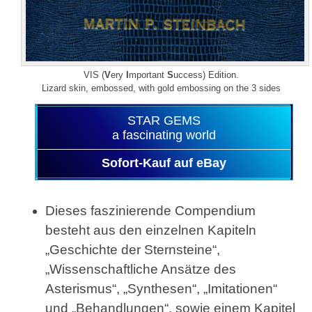
VIS (
V
ery
I
mportant
S
uccess) Edition.
Lizard skin, embossed, with gold embossing on the 3 sides
STAR GEMS
a fascinating world
Sofort-Kauf auf eBay
Dieses faszinierende Compendium
besteht aus den einzelnen Kapiteln
„Geschichte der Sternsteine“,
„Wissenschaftliche Ansätze des
Asterismus“, „Synthesen“, „Imitationen“
und „Behandlungen“, sowie einem Kapitel